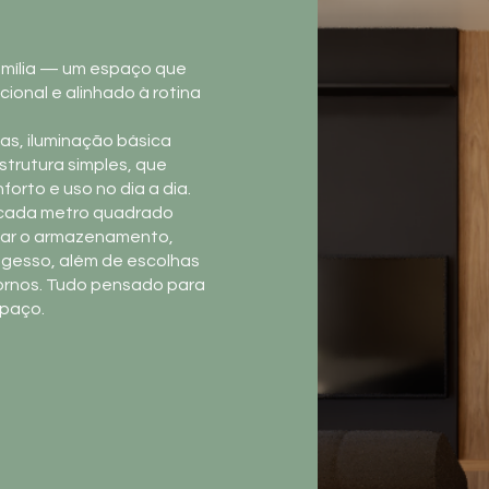
família — um espaço que
ional e alinhado à rotina
as, iluminação básica
strutura simples, que
orto e uso no dia a dia.
r cada metro quadrado
liar o armazenamento,
 gesso, além de escolhas
dornos. Tudo pensado para
spaço.