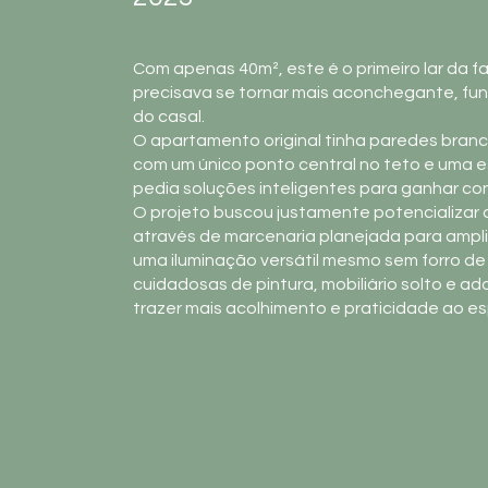
Com apenas 40m², este é o primeiro lar da 
precisava se tornar mais aconchegante, func
do casal.
O apartamento original tinha paredes branc
com um único ponto central no teto e uma e
pedia soluções inteligentes para ganhar conf
O projeto buscou justamente potencializa
através de marcenaria planejada para amp
uma iluminação versátil mesmo sem forro de
cuidadosas de pintura, mobiliário solto e a
trazer mais acolhimento e praticidade ao e