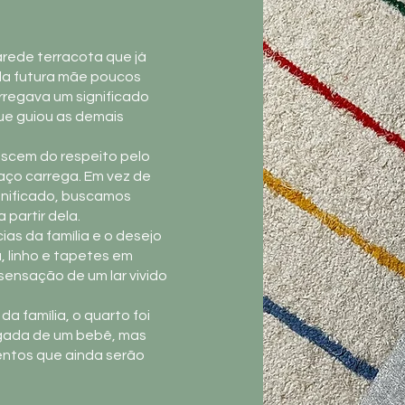
arede terracota que já
pela futura mãe poucos
rregava um significado
que guiou as demais
ascem do respeito pelo
paço carrega. Em vez de
ignificado, buscamos
 partir dela.
ias da família e o desejo
 linho e tapetes em
 sensação de um lar vivido
 família, o quarto foi
gada de um bebê, mas
entos que ainda serão