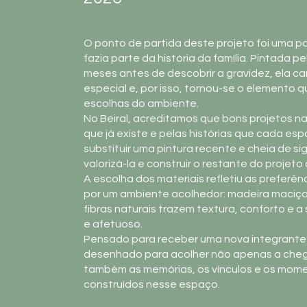
O ponto de partida deste projeto foi uma p
fazia parte da história da família. Pintada 
meses antes de descobrir a gravidez, ela ca
especial e, por isso, tornou-se o elemento 
escolhas do ambiente.
No Beiral, acreditamos que bons projetos n
que já existe e pelas histórias que cada es
substituir uma pintura recente e cheia de s
valorizá-la e construir o restante do projeto a
A escolha dos materiais refletiu as preferênc
por um ambiente acolhedor: madeira maciça,
fibras naturais trazem textura, conforto e a
e afetuoso.
Pensado para receber uma nova integrante da
desenhado para acolher não apenas a che
também as memórias, os vínculos e os mom
construídos nesse espaço.